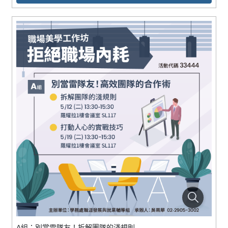
A組：別當雷隊友！拆解團隊的淺規則