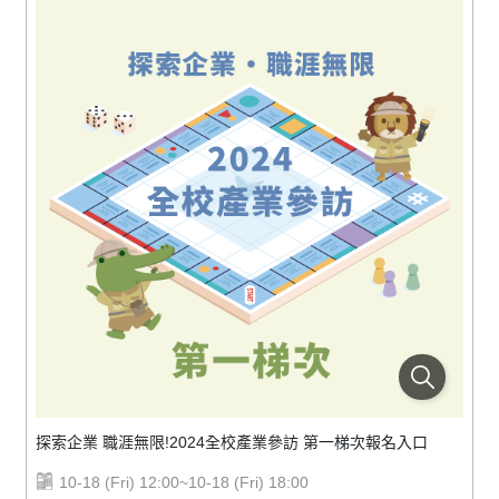
探索企業 職涯無限!2024全校產業參訪 第一梯次報名入口
10-18 (Fri) 12:00~10-18 (Fri) 18:00