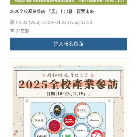
2026全校產業參訪-「馬」上出發，探索未來
04-22 (Wed) 12:30~04-22 (Wed) 17:30
外交部
進入報名頁面