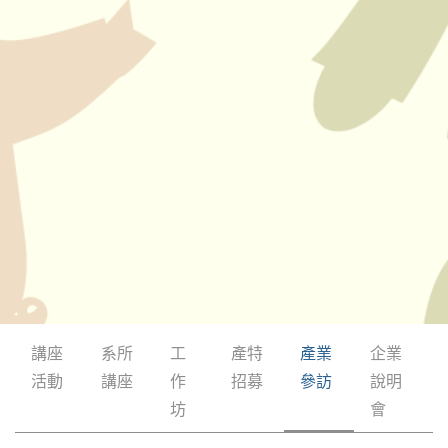
講座
系所
工
產特
產業
企業
活動
講座
作
招募
參訪
說明
坊
會