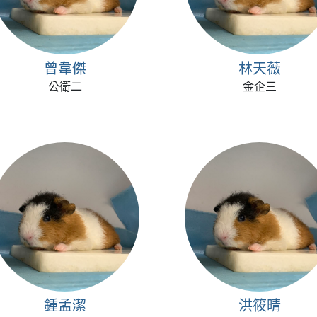
曾韋傑
林天薇
公衛二
金企三
鍾孟潔
洪筱晴